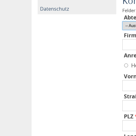
Kon
Datenschutz
Felder
Abt
Fir
Anr
H
Vor
Str
PLZ