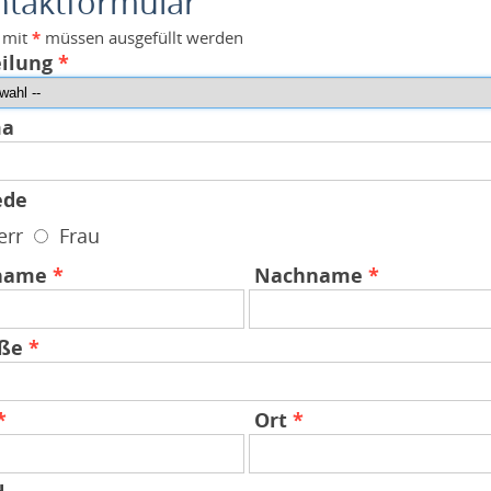
taktformular
 mit
*
müssen ausgefüllt werden
eilung
*
ma
ede
err
Frau
name
*
Nachname
*
aße
*
*
Ort
*