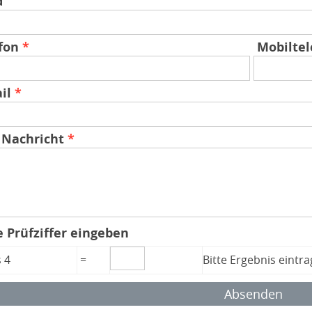
d
efon
*
Mobiltel
ail
*
 Nachricht
*
e Prüfziffer eingeben
s 4
=
Bitte Ergebnis eintr
Absenden